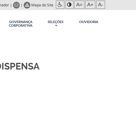
A=
A+
A-
trador
|
|
Mapa do Site
GOVERNANÇA
SELEÇÕES
OUVIDORIA
CORPORATIVA
DISPENSA