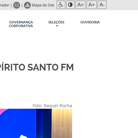
A=
A+
A-
trador
|
|
Mapa do Site
GOVERNANÇA
SELEÇÕES
OUVIDORIA
CORPORATIVA
ÍRITO SANTO FM
Foto: Raquel Rocha