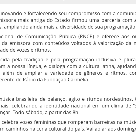
e inovando e fortalecendo seu compromisso com a comunic
missora mais antiga do Estado firmou uma parceria com 
s, ampliando ainda mais a diversidade de sua programação
 Nacional de Comunicação Pública (RNCP) e oferece aos o
e da emissora com conteúdos voltados à valorização da m
dade de vozes e ritmos.
cida pela tradição e pela programação inclusiva e plural
am a nossa língua, e dialoga com a cultura latina, ajudand
o: além de ampliar a variedade de gêneros e ritmos, co
Gerente de Rádio da Fundação Carmélia.
sica brasileira de balanço, agito e ritmos nordestinos. 
onais, celebrando a identidade nacional em um clima de “
çar. Todo sábado, a partir das 8h.
o celebra vozes femininas que romperam barreiras na música
 caminhos na cena cultural do país. Vai ao ar aos doming