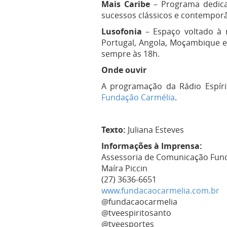
Mais Caribe
– Programa dedicad
sucessos clássicos e contempor
Lusofonia
– Espaço voltado à m
Portugal, Angola, Moçambique e
sempre às 18h.
Onde ouvir
A programação da Rádio Espír
Fundação Carmélia
.
Texto:
Juliana Esteves
Informações à Imprensa:
Assessoria de Comunicação Fund
Maíra Piccin
(27) 3636-6651
www.fundacaocarmelia.com.br
@fundacaocarmelia
@tveespiritosanto
@tveesportes