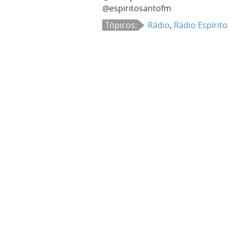
@espiritosantofm
Tópicos:
Rádio
,
Rádio Espírito