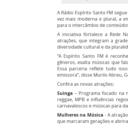
A Rádio Espírito Santo FM segu
vez mais moderna e plural, a e
para o intercâmbio de conteúdo
A iniciativa fortalece a Rede
atrações, que integram a grad
diversidade cultural e da plurali
“A Espírito Santo FM é reconhe
gêneros, exalta músicas que fal
Essa parceria reflete tudo iss
emissora”, disse Murilo Abreu, 
Confira as novas atrações:
Suinga
– Programa focado na mú
reggae, MPB e influências regi
carnavalescos e músicas para dan
Mulheres na Música
- A atraçã
que marcaram gerações e abriram